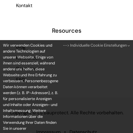
Kontakt
Resources
Wir verwenden Cookies und
--> Individuelle Cookie Einstellungen
Blog
andere Technologien auf
unserer Webseite. Einige von
Referenzen
ihnen sind essenziell, während
Downloads
andere uns helfen, diese
Webseite und Ihre Erfahrung zu
FAQ
verbessern. Personenbezogene
Daten können verarbeitet
werden (z. B. IP-Adressen), z. B.
für personalisierte Anzeigen
und Inhalte oder Anzeigen- und
Inhaltsmessung. Weitere
Copyright ©
LS Bauprotect. Alle Rechte vorbehalten.
Informationen über die
Verwendung Ihrer Daten finden
Sie in unserer
Impressum
•
Datenschutz