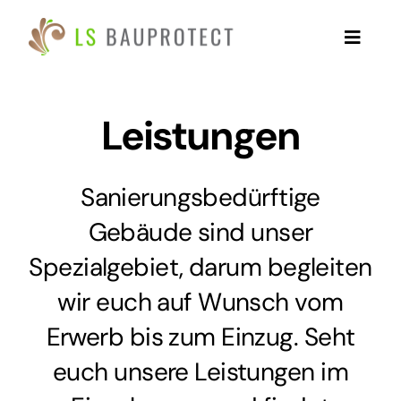
Zum
Inhalt
Toggle
springen
Naviga
Home
Leistungen
Leistungen
Sanierungsbedürftige
Warum LS Bauprotect?
Gebäude sind unser
Spezialgebiet, darum begleiten
Referenzen
wir euch auf Wunsch vom
Für Partner
Erwerb bis zum Einzug. Seht
euch unsere Leistungen im
Kontakt