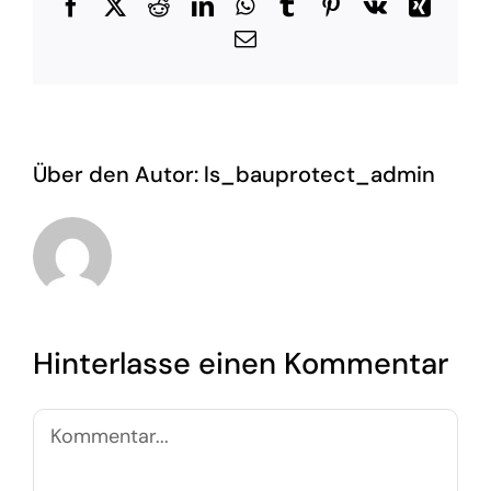
Facebook
X
Reddit
LinkedIn
WhatsApp
Tumblr
Pinterest
Vk
Xing
E-
Mail
Über den Autor:
ls_bauprotect_admin
Hinterlasse einen Kommentar
Kommentar