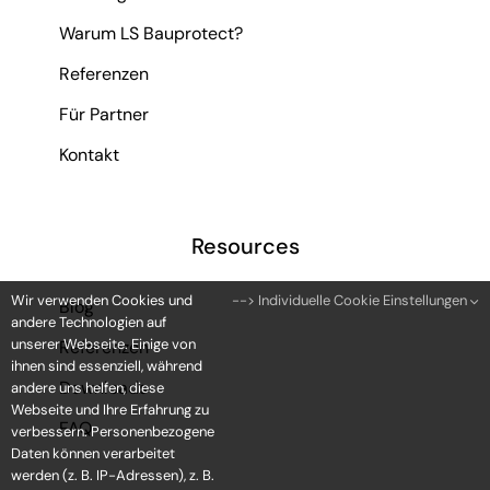
Warum LS Bauprotect?
Referenzen
Für Partner
Kontakt
Resources
Wir verwenden Cookies und
--> Individuelle Cookie Einstellungen
Blog
andere Technologien auf
unserer Webseite. Einige von
Referenzen
ihnen sind essenziell, während
Downloads
andere uns helfen, diese
Webseite und Ihre Erfahrung zu
FAQ
verbessern. Personenbezogene
Daten können verarbeitet
werden (z. B. IP-Adressen), z. B.