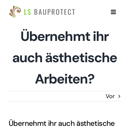
Zum
Inhalt
Toggle
springen
Naviga
Übernehmt ihr
Home
Leistungen
auch ästhetische
Warum LS Bauprotect?
Arbeiten?
Referenzen
Vor
Für Partner
Übernehmt ihr auch ästhetische
Kontakt